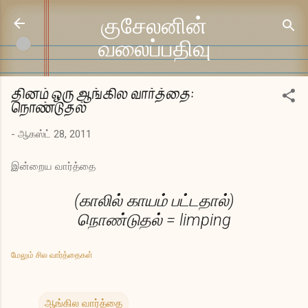
முதன்மை உள்ளடக்கத்திற்குச் செல்
குசேலனின்
வலைப்பதிவு
தினம் ஒரு ஆங்கில வார்த்தை:
நொண்டுதல்
-
ஆகஸ்ட் 28, 2011
இன்றைய வார்த்தை
(காலில் காயம் பட்டதால்)
நொண்டுதல் = limping
மேலும் சில வார்த்தைகள்
ஆங்கில வார்த்தை