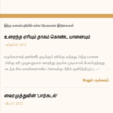
இந்த வலைப்பதிவில் உள்ள பிரபலமான இடுகைகள்
உறைந்த ஏரியும் தாகம் கொண்ட யானையும்
-
ஏப்ரல் 05, 2013
வழக்கமாகத் தண்ணீர் குடிக்கும் ஏரிக்கு வந்தது அந்த யானை.
அங்கு ஏரி முழுவதுமாக உறைந்து குடிக்க முடியாமல் போயிருந்தது.
கடந்த சில வாரங்களாகவே அளவுக்கு மீறிக் குளிர்ந்திருந்த ஏரி
இப்போது இல்லாமலே போனது யானைக்கு ஏமாற்றமாக இருந்தது.
மேலும் படிக்கவும்
தாகத்துடனேயே திரும்பிச் சென்றுவிட்டது. சில மாதங்கள் கழித்து
மீண்டும் அதே ஏரிக்கு யானை வந்தது. அப்போதும் உறைந்தே இருந்த
ஏரியிடம் யானை கேட்டது, “எல்லோருடைய தாகத்தையும் தீர்க்கும்
வைரமுத்துவின் ‘பாற்கடல்’
புனிதமான பணி செய்யும் நீ இப்படி மாதக்கணக்கில் உறைந்து
-
மே 07, 2012
போகலாமா, இது நியாயம்தானா?” என்று. ஏரி சொன்னது, “நியாயமா
என்று என்னைக் கேட்கிறாயா நீ? எத்தனையோ வருடங்கள் நான்