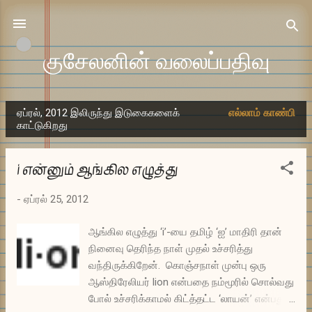
முதன்மை உள்ளடக்கத்திற்குச் செல்
குசேலனின் வலைப்பதிவு
ஏப்ரல், 2012 இலிருந்து இடுகைகளைக்
எல்லாம் காண்பி
இ
காட்டுகிறது
டு
கை
i என்னும் ஆங்கில எழுத்து
க
ள்
-
ஏப்ரல் 25, 2012
ஆங்கில எழுத்து ‘i’-யை தமிழ் ‘ஐ’ மாதிரி தான்
நினைவு தெரிந்த நாள் முதல் உச்சரித்து
வந்திருக்கிறேன். கொஞ்சநாள் முன்பு ஒரு
ஆஸ்திரேலியர் lion என்பதை நம்மூரில் சொல்வது
போல் உச்சரிக்காமல் கிட்த்தட்ட ‘லாயன்’ என்பது