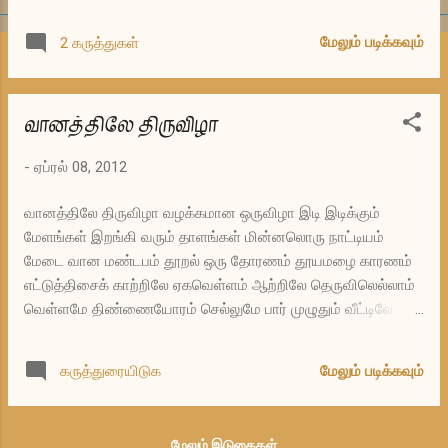
மாதிரி உச்சரிக்கும் போது தான் நான் எத்தனை
காலம் ‘லயன்’ என்று தவறாக உச்சரித்து
மேலும் படிக்கவும்
2 கருத்துகள்
வந்திருக்கிறேன் என்பது விளங்கியது. hi என்பது
‘ஹை’ அல்ல ‘ஹாய்’ என்பது நம் பலருக்குத்
தெரியும். (ஒருவேளை உங்களுக்குத்
வானத்திலே திருவிழா
தெரியாதென்றால் இனிமேல் அதை ‘hai’ என்று
எழுதாதீர்கள் :-). அதைப் போலத்தான் lion
-
ஏப்ரல் 08, 2012
என்பதையும் உச்சரிக்க வேண்டும் ( define lion
என்று Google-ல் தேடி இந்த ஸ்பீக்கர் படத்தை
வானத்திலே திருவிழா வழக்கமான ஒருவிழா இடி இடிக்கும்
அழுத்திப் பாருங்கள்). இதைப் போலவே தான்
மேளங்கள் இறங்கி வரும் தாளங்கள் மின்னலொரு நாட்டியம்
biology என்ற வார்த்தையிலும் i-க்கு நாம்
மேடை வான மண்டபம் தூறல் ஒரு தோரணம் தூயமழை காரணம்
பொதுவாக வேண்டிய அளவு அழுத்தம்
எட்டுத்திசைக் காற்றிலே ஏகவெள்ளம் ஆற்றிலே தெருவிலெல்லாம்
கொடுப்பதில்லை. இது மாதிரி சின்னச்சின்ன
வெள்ளமே திண்ணையோரம் செல்லுமே பார் முழுதும் வீட்டிலே
விஷயங்கள் நாம் பேசும் ஆங்கிலத்தில் பெரிய
பறவைகூடக் கூட்டிலே தவளை மட்டும் பாடுேம தண்ணீரிலே
மாற்றத்தை உண்டு பண்ணுகின்றன என்பது
ஆடுமே திறந்தவெளி வேடிக்கை ஆண்டு தோறும் வாடிக்கை
ஆச்சர்யம் தரும் விஷயம்.
மேலும் படிக்கவும்
கருத்துரையிடுக
மேலும் இடுகைகள்