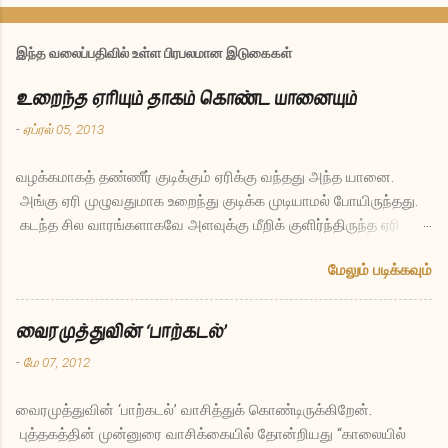
இந்த வலைப்பதிவில் உள்ள பிரபலமான இடுகைகள்
உறைந்த ஏரியும் தாகம் கொண்ட யானையும்
-
ஏப்ரல் 05, 2013
வழக்கமாகத் தண்ணீர் குடிக்கும் ஏரிக்கு வந்தது அந்த யானை.
அங்கு ஏரி முழுவதுமாக உறைந்து குடிக்க முடியாமல் போயிருந்தது.
கடந்த சில வாரங்களாகவே அளவுக்கு மீறிக் குளிர்ந்திருந்த ஏரி
இப்போது இல்லாமலே போனது யானைக்கு ஏமாற்றமாக இருந்தது.
மேலும் படிக்கவும்
தாகத்துடனேயே திரும்பிச் சென்றுவிட்டது. சில மாதங்கள் கழித்து
மீண்டும் அதே ஏரிக்கு யானை வந்தது. அப்போதும் உறைந்தே இருந்த
ஏரியிடம் யானை கேட்டது, “எல்லோருடைய தாகத்தையும் தீர்க்கும்
வைரமுத்துவின் ‘பாற்கடல்’
புனிதமான பணி செய்யும் நீ இப்படி மாதக்கணக்கில் உறைந்து
-
மே 07, 2012
போகலாமா, இது நியாயம்தானா?” என்று. ஏரி சொன்னது, “நியாயமா
என்று என்னைக் கேட்கிறாயா நீ? எத்தனையோ வருடங்கள் நான்
வைரமுத்துவின் ‘பாற்கடல்’ வாசித்துக் கொண்டிருக்கிறேன்.
நீராக இருந்து உன்போன்ற விலங்குகளின் தாகம் தீர்த்தேன். என்னுள்
புத்தகத்தின் முன்னுரை வாசிக்கையில் தோன்றியது “காலையில்
மீன்களும் பாம்புகளும் தவளைகளும் தாவரங்களுமாக எத்தனையோ