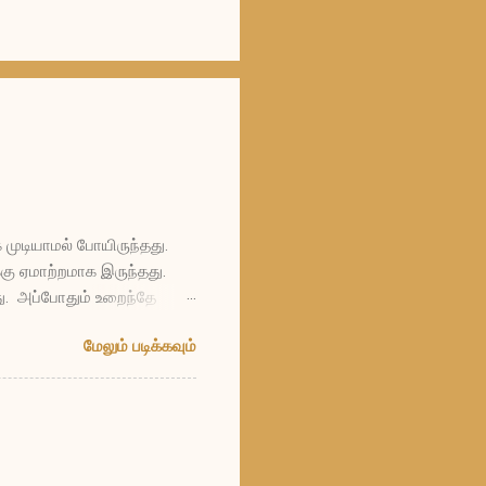
 முடியாமல் போயிருந்தது.
கு ஏமாற்றமாக இருந்தது.
து. அப்போதும் உறைந்தே
ப்படி மாதக்கணக்கில் உறைந்து
மேலும் படிக்கவும்
 எத்தனையோ வருடங்கள் நான்
ும் தாவரங்களுமாக
 கோபமோ, என்னால்
 கனத்துக்கு நான்