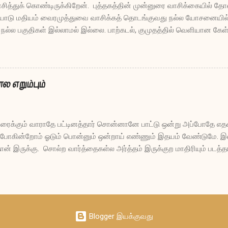
ாசித்துக் கொண்டிருக்கிறேன். புத்தகத்தின் முன்னுரை வாசிக்கையில் தோ
ையோடு மதியம் வைரமுத்துவை வாசிக்கத் தொடங்குவது நல்ல யோசனையில்ல
ில நல்ல பகுதிகள் இல்லாமல் இல்லை. பாற்கடல், குமுதத்தில் வெளியான கே
வர்ந்தன. ஒருசிலவற்றை இங்கே பகிர்ந்து கொள்கிறேன். கே: வாழ்க்கை என
ராட்டம். கே: தமிழ்த் திரைப்படங்களில் நீங்கள் அதிகம் கேட்ட வசனம்? ப:
ருந்தேன்.” கே: யாரோடு பேசினால் அனுபவம் கிடைக்கும்? ப: ஓய்வுபெற்ற நீத
 அதிகாரிகள்; அரைவயதில் களமிழந்த அரசியல்வாதிகள்; நட்சத்திரங்களி
ல எறும்பும்
ு எறியப்பட்ட கிழவன்; மூத்த சவரத் தொழிலாளி; விதவைகளின் மாமியார் மற
ரைக்கும் வாராதே பட்டினத்தார் சொன்னானே பாட்டு ஒன்று அப்போதே எ
ோகின்றோம் ஓடும் பொன்னும் ஒன்றாய் எண்ணும் இதயம் வேண்டுமே. இள
ன் இருக்கு. சொல்ற வார்த்தைகள்ல அர்த்தம் இருக்குற மாதிரியும் படத்த
ிக்கிற மனசுமேலே லேசாக் கோபமும் வருது. இருக்கிறதை வச்சுகிட்டு நிம
ு. ஆனா ஒரு விஷயம் திடீர்னு நினைவுல வந்து நம்மையே பாத்து சிரிக்கவ
சைப்படுற மனசு ஓடுன்னும் இருக்கிறதைக் கொண்டு வாழத் தெரிஞ்ச ம
ிட்ட இருக்கிற ஓட்டு மனசு எனக்கு வேண்டாம், அதைவிட ஒசத்தியான ப
அதையும் ஆசையைத் துறக்கப் போற துறவி மாதிரி வேஷம் போட்டுகிட்டு
Blogger இயக்குவது
 பாவின்னு கூச்சலும் போட்டுக்கிறோம். ஓட்டையும் பொன்னையும் ஒ...