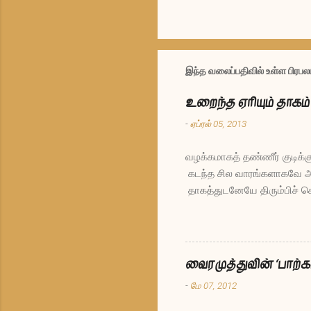
இந்த வலைப்பதிவில் உள்ள பிர
உறைந்த ஏரியும் தாக
-
ஏப்ரல் 05, 2013
வழக்கமாகத் தண்ணீர் குடிக்க
கடந்த சில வாரங்களாகவே அளவ
தாகத்துடனேயே திரும்பிச் ச
இருந்த ஏரியிடம் யானை கேட்ட
போகலாமா, இது நியாயம்தானா
நீராக இருந்து உன்போன்ற வி
எத்தனையோ உயிரினங்கள் வா
வைரமுத்துவின் ‘பாற்க
தாங்கமுடியாத அளவு குளிராக
-
மே 07, 2012
உறைந்ததால் உன்போன்ற விலங்