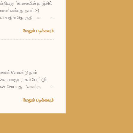
ன்றியது “காலையில் நாஞ்சில்
ை” என்பது தான் :-)
ள்வி-பதில் தொகுதி. பல
்பது? ப: கல்யாணத்திற்கும்
மேலும் படிக்கவும்
 “நீங்க பேசுனதையெல்லாம்
ிபதிகள்; காத்திருப்போர்
ன் ஒப்பனைக் கலைஞர்கள்;
்றும் விலைமகளின் தாயார்.
தனைக் கொண்டு நாம்
ையராஜா ராகம் போட்டுப்
ான் செய்யுது. “எனக்கு
்மதியா இருக்கப் பழகணும்னு
மேலும் படிக்கவும்
ும்தான் செய்யுது.
னசு பொன்னுன்னும் தானே
ொன் மனசைத் தேடிப் போகப்
ச் சொல்லுது. அந்த வேஷத்தை