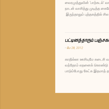
வைரமுத்துவின் ‘பாற்கடல்’ வ
நாடன் வாசித்து முடித்த க
இருந்தாலும் புத்தகத்தில் ச
கேள்வி-பதில்கள் என்னைக் க
இழவுக்கும் ஆள்சேர்க்கும் போ
நான் கேட்டுக்கிட்டுத்தான் இ
பட்டியலில் உள்ள காவல்துறை
பட்டினத்தாரும் பஞ்சகா
கட்டிய வீட்டில் திண்ணைக்க
-
மே 28, 2012
காதில்லா ஊசியுமே கடைசி வ
வந்தோம் எதனைக் கொண்டு ப
பாடும்போது கேட்க இதமாத் தா
அதுதான் வேணும்”னு அடம்பிட
நிஜமாவே மனசுக்குள்ள தோனுத
அதுவேணும் இதுவேணும்னு ஆ
நினைக்கிறோம்? அப்போ என்க
போறேன்னு மனசு சொல்லுது. 
நம்புற நாமதான் நித்யானந்தா