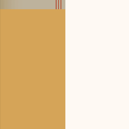
க
ரு
த்
து
க
ள்