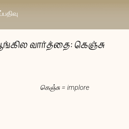
முதன்மை உள்ளடக்கத்திற்குச் செல்
்பதிவு
ஆங்கில வார்த்தை: கெஞ்சு
கெஞ்சு = implore