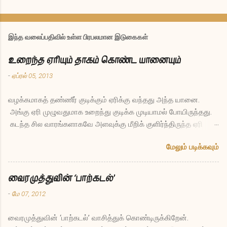
இந்த வலைப்பதிவில் உள்ள பிரபலமான இடுகைகள்
உறைந்த ஏரியும் தாகம் கொண்ட யானையும்
-
ஏப்ரல் 05, 2013
வழக்கமாகத் தண்ணீர் குடிக்கும் ஏரிக்கு வந்தது அந்த யானை.
அங்கு ஏரி முழுவதுமாக உறைந்து குடிக்க முடியாமல் போயிருந்தது.
கடந்த சில வாரங்களாகவே அளவுக்கு மீறிக் குளிர்ந்திருந்த ஏரி
இப்போது இல்லாமலே போனது யானைக்கு ஏமாற்றமாக இருந்தது.
மேலும் படிக்கவும்
தாகத்துடனேயே திரும்பிச் சென்றுவிட்டது. சில மாதங்கள் கழித்து
மீண்டும் அதே ஏரிக்கு யானை வந்தது. அப்போதும் உறைந்தே இருந்த
ஏரியிடம் யானை கேட்டது, “எல்லோருடைய தாகத்தையும் தீர்க்கும்
வைரமுத்துவின் ‘பாற்கடல்’
புனிதமான பணி செய்யும் நீ இப்படி மாதக்கணக்கில் உறைந்து
-
மே 07, 2012
போகலாமா, இது நியாயம்தானா?” என்று. ஏரி சொன்னது, “நியாயமா
என்று என்னைக் கேட்கிறாயா நீ? எத்தனையோ வருடங்கள் நான்
வைரமுத்துவின் ‘பாற்கடல்’ வாசித்துக் கொண்டிருக்கிறேன்.
நீராக இருந்து உன்போன்ற விலங்குகளின் தாகம் தீர்த்தேன். என்னுள்