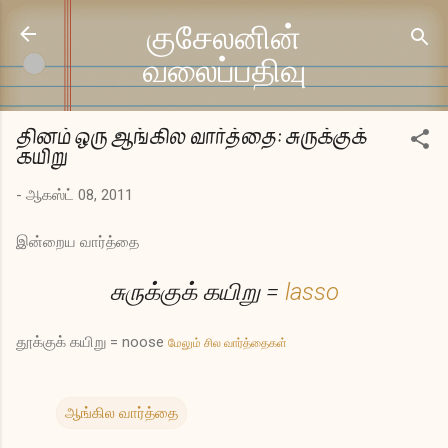
முதன்மை உள்ளடக்கத்திற்குச் செல்
குசேலனின்
வலைப்பதிவு
தினம் ஒரு ஆங்கில வார்த்தை: சுருக்குக்
கயிறு
-
ஆகஸ்ட் 08, 2011
இன்றைய வார்த்தை
சுருக்குக் கயிறு =
lasso
தூக்குக் கயிறு = noose
மேலும் சில வார்த்தைகள்
ஆங்கில வார்த்தை