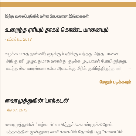
இந்த வலைப்பதிவில் உள்ள பிரபலமான இடுகைகள்
உறைந்த ஏரியும் தாகம் கொண்ட யானையும்
-
ஏப்ரல் 05, 2013
வழக்கமாகத் தண்ணீர் குடிக்கும் ஏரிக்கு வந்தது அந்த யானை.
அங்கு ஏரி முழுவதுமாக உறைந்து குடிக்க முடியாமல் போயிருந்தது.
கடந்த சில வாரங்களாகவே அளவுக்கு மீறிக் குளிர்ந்திருந்த ஏரி
இப்போது இல்லாமலே போனது யானைக்கு ஏமாற்றமாக இருந்தது.
மேலும் படிக்கவும்
தாகத்துடனேயே திரும்பிச் சென்றுவிட்டது. சில மாதங்கள் கழித்து
மீண்டும் அதே ஏரிக்கு யானை வந்தது. அப்போதும் உறைந்தே இருந்த
ஏரியிடம் யானை கேட்டது, “எல்லோருடைய தாகத்தையும் தீர்க்கும்
வைரமுத்துவின் ‘பாற்கடல்’
புனிதமான பணி செய்யும் நீ இப்படி மாதக்கணக்கில் உறைந்து
-
மே 07, 2012
போகலாமா, இது நியாயம்தானா?” என்று. ஏரி சொன்னது, “நியாயமா
என்று என்னைக் கேட்கிறாயா நீ? எத்தனையோ வருடங்கள் நான்
வைரமுத்துவின் ‘பாற்கடல்’ வாசித்துக் கொண்டிருக்கிறேன்.
நீராக இருந்து உன்போன்ற விலங்குகளின் தாகம் தீர்த்தேன். என்னுள்
புத்தகத்தின் முன்னுரை வாசிக்கையில் தோன்றியது “காலையில்
மீன்களும் பாம்புகளும் தவளைகளும் தாவரங்களுமாக எத்தனையோ