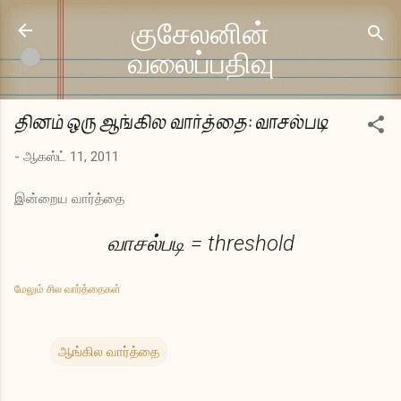
முதன்மை உள்ளடக்கத்திற்குச் செல்
குசேலனின்
வலைப்பதிவு
தினம் ஒரு ஆங்கில வார்த்தை: வாசல்படி
-
ஆகஸ்ட் 11, 2011
இன்றைய வார்த்தை
வாசல்படி = threshold
மேலும் சில வார்த்தைகள்
ஆங்கில வார்த்தை
க