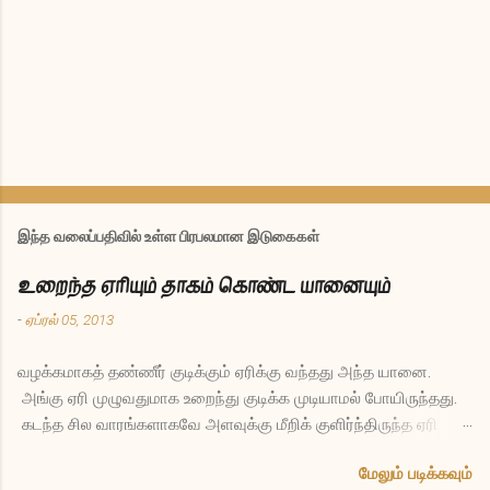
இந்த வலைப்பதிவில் உள்ள பிரபலமான இடுகைகள்
உறைந்த ஏரியும் தாகம் கொண்ட யானையும்
-
ஏப்ரல் 05, 2013
வழக்கமாகத் தண்ணீர் குடிக்கும் ஏரிக்கு வந்தது அந்த யானை.
அங்கு ஏரி முழுவதுமாக உறைந்து குடிக்க முடியாமல் போயிருந்தது.
கடந்த சில வாரங்களாகவே அளவுக்கு மீறிக் குளிர்ந்திருந்த ஏரி
இப்போது இல்லாமலே போனது யானைக்கு ஏமாற்றமாக இருந்தது.
மேலும் படிக்கவும்
தாகத்துடனேயே திரும்பிச் சென்றுவிட்டது. சில மாதங்கள் கழித்து