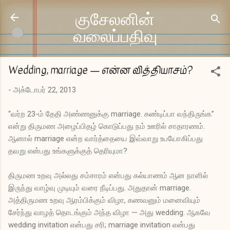
முதன்மை உள்ளடக்கத்திற்குச் செல்
குசேலனின்
வலைப்பதிவு
Wedding, marriage — என்ன வித்தியாசம்?
-
அக்டோபர் 22, 2013
“வர்ற 23-ம் தேதி அண்ணனுக்கு marriage. கண்டிப்பா வந்திருங்க”
என்று திருமண அழைப்பிதழ் கொடுப்பது நம் ஊரில் சாதாரணம்.
ஆனால் marriage என்ற வார்த்தையை இவ்வாறு உபயோகிப்பது
தவறு என்பது உங்களுக்குத் தெரியுமா?
திருமண உறவு அல்லது சம்சாரம் என்பது கல்யாணம் ஆன நாளில்
இருந்து வாழ்வு முடியும் வரை நீடிப்பது. அதுதான் marriage.
அத்திருமண உறவு ஆரம்பிக்கும் விழா, கணவனும் மனைவியும்
சேர்ந்து வாழத் தொடங்கும் அந்த விழா — அது wedding. ஆகவே
wedding invitation என்பது சரி; marriage invitation என்பது