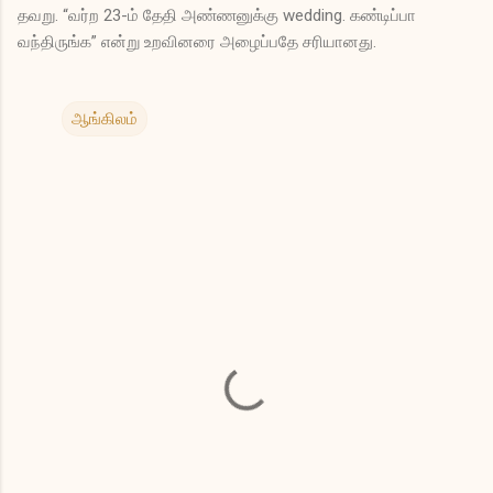
தவறு. “வர்ற 23-ம் தேதி அண்ணனுக்கு wedding. கண்டிப்பா
வந்திருங்க” என்று உறவினரை அழைப்பதே சரியானது.
ஆங்கிலம்
க
ரு
த்
து
க
ள்