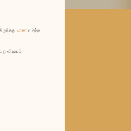
திருந்தது.
பாலா
எடுத்த
ேறு விஷயம்.