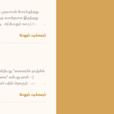
 முடியாமல் போயிருந்தது.
கு ஏமாற்றமாக இருந்தது.
து. அப்போதும் உறைந்தே
ப்படி மாதக்கணக்கில் உறைந்து
மேலும் படிக்கவும்
 எத்தனையோ வருடங்கள் நான்
ும் தாவரங்களுமாக
 கோபமோ, என்னால்
 கனத்துக்கு நான்
ன்றியது “காலையில் நாஞ்சில்
ை” என்பது தான் :-)
ள்வி-பதில் தொகுதி. பல
்பது? ப: கல்யாணத்திற்கும்
மேலும் படிக்கவும்
 “நீங்க பேசுனதையெல்லாம்
ிபதிகள்; காத்திருப்போர்
ன் ஒப்பனைக் கலைஞர்கள்;
்றும் விலைமகளின் தாயார்.