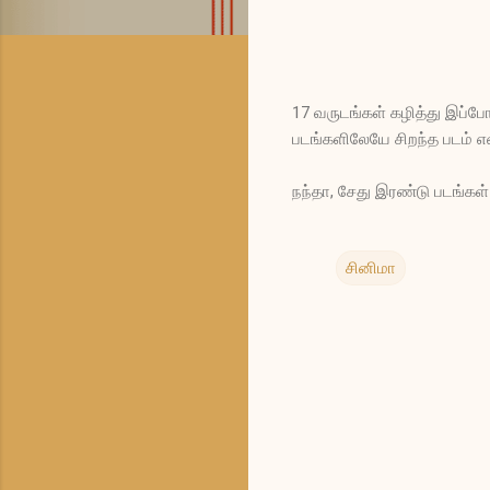
17 வருடங்கள் கழித்து இப்போத
படங்களிலேயே சிறந்த படம் என
நந்தா, சேது இரண்டு படங்கள
சினிமா
க
ரு
த்
து
க
ள்