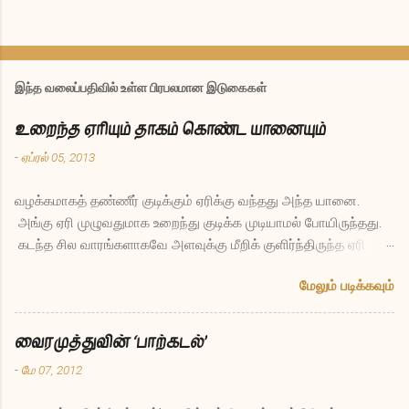
இந்த வலைப்பதிவில் உள்ள பிரபலமான இடுகைகள்
உறைந்த ஏரியும் தாகம் கொண்ட யானையும்
-
ஏப்ரல் 05, 2013
வழக்கமாகத் தண்ணீர் குடிக்கும் ஏரிக்கு வந்தது அந்த யானை.
அங்கு ஏரி முழுவதுமாக உறைந்து குடிக்க முடியாமல் போயிருந்தது.
கடந்த சில வாரங்களாகவே அளவுக்கு மீறிக் குளிர்ந்திருந்த ஏரி
இப்போது இல்லாமலே போனது யானைக்கு ஏமாற்றமாக இருந்தது.
மேலும் படிக்கவும்
தாகத்துடனேயே திரும்பிச் சென்றுவிட்டது. சில மாதங்கள் கழித்து
மீண்டும் அதே ஏரிக்கு யானை வந்தது. அப்போதும் உறைந்தே இருந்த
ஏரியிடம் யானை கேட்டது, “எல்லோருடைய தாகத்தையும் தீர்க்கும்
வைரமுத்துவின் ‘பாற்கடல்’
புனிதமான பணி செய்யும் நீ இப்படி மாதக்கணக்கில் உறைந்து
-
மே 07, 2012
போகலாமா, இது நியாயம்தானா?” என்று. ஏரி சொன்னது, “நியாயமா
என்று என்னைக் கேட்கிறாயா நீ? எத்தனையோ வருடங்கள் நான்