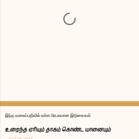
ள்
இந்த வலைப்பதிவில் உள்ள பிரபலமான இடுகைகள்
உறைந்த ஏரியும் தாகம் கொண்ட யானையும்
-
ஏப்ரல் 05, 2013