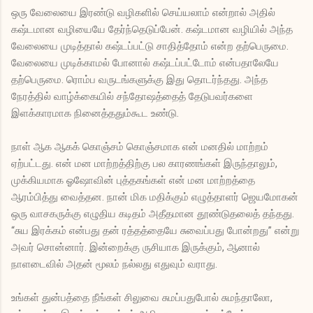
ஒரு வேலையை இரண்டு வழிகளில் செய்யலாம் என்றால் அதில்
கஷ்டமான வழியையே தேர்ந்தெடுப்பேன். கஷ்டமான வழியில் அந்த
வேலையை முடித்தால் கஷ்டப்பட்டு சாதித்தோம் என்ற தற்பெருமை.
வேலையை முடிக்காமல் போனால் கஷ்டப்பட்டோம் என்பதாலேயே
தற்பெருமை. ரொம்ப வருடங்களுக்கு இது தொடர்ந்தது. அந்த
நேரத்தில் வாழ்க்கையில் சந்தோஷத்தைத் தேடுபவர்களை
இளக்காரமாக நினைத்ததும்கூட உண்டு.
நாள் ஆக ஆகக் கொஞ்சம் கொஞ்சமாக என் மனதில் மாற்றம்
ஏற்பட்டது. என் மன மாற்றத்திற்கு பல காரணங்கள் இருந்தாலும்,
முக்கியமாக ஓஷோவின் புத்தகங்கள் என் மன மாற்றத்தை
ஆரம்பித்து வைத்தன. நான் மிக மதிக்கும் எழுத்தாளர் ஜெயமோகன்
ஒரு வாசகருக்கு எழுதிய கடிதம் அதீதமான தூண்டுதலைத் தந்தது.
“சுய இரக்கம் என்பது தன் ரத்தத்தையே சுவைப்பது போன்றது” என்று
அவர் சொன்னார். இன்றைக்கு ருசியாக இருக்கும், ஆனால்
நாளடைவில் அதன் மூலம் நல்லது எதுவும் வராது.
உங்கள் துன்பத்தை நீங்கள் சிலுவை சுமப்பதுபோல் சுமந்தாலோ,