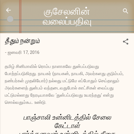
முதன்மை உள்ளடக்கத்திற்குச் செல்
குசேலனின்
வலைப்பதிவு
தீதும் நன்றும்
-
ஜனவரி 17, 2016
தமிழ் சினிமாவில் ரொம்ப நாளாகவே துன்பப்படுவது
போற்றப்படுகிறது. நாயகர் (நாயகன், நாயகி, அவர்களது குடும்பம்,
நண்பர்கள் முதலியோர்) நல்லது மட்டுமே எப்போதும் செய்தாலும்
அவர்களைத் துன்பம் வந்தடைவதுபோல் காட்சிகள் வைப்பது
மட்டுமல்லாது நேரடியாகவே ‘துன்பப்படுவது உயரந்தது’ என்று
சொல்வதும்கூட உண்டு.
பாஞ்சாலி உன்னிடத்தில் சேலை
கேட்டாள்
பார்த்தனவன் உன்னிடத்தில் கீதை