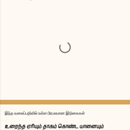
க
ரு
த்
து
இந்த வலைப்பதிவில் உள்ள பிரபலமான இடுகைகள்
ரை
யி
உறைந்த ஏரியும் தாகம் கொண்ட யானையும்
டு