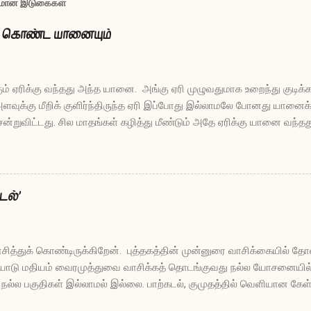
பலமான இடுகைகள்
ம் கொண்ட யானையும்
ும் ஏரிக்கு வந்தது அந்த யானை. அங்கு ஏரி முழுவதுமாக உறைந்து குடிக்க
ுக்கு மீறிக் குளிர்ந்திருந்த ஏரி இப்போது இல்லாமலே போனது யானைக்
ென்றுவிட்டது. சில மாதங்கள் கழித்து மீண்டும் அதே ஏரிக்கு யானை வந்த
து, “எல்லோருடைய தாகத்தையும் தீர்க்கும் புனிதமான பணி செய்யும் நீ இ
?” என்று. ஏரி சொன்னது, “நியாயமா என்று என்னைக் கேட்கிறாயா நீ?
லங்குகளின் தாகம் தீர்த்தேன். என்னுள் மீன்களும் பாம்புகளும் தவளைகள
ழ வகை செய்து கொடுத்தேன். இந்தப் பாழாய்ப்போன காற்றுக்கு என்ன
டல்’
 வீசி இப்படி என்னை உறைய வைத்துவிட்டது. என் மேல்மட்டத்தில் பல அடி
குகளுக்கு உதவ முடியாமல் போனாலும், ஆழத்தில் நான...
ாசித்துக் கொண்டிருக்கிறேன். புத்தகத்தின் முன்னுரை வாசிக்கையில் தோ
ையோடு மதியம் வைரமுத்துவை வாசிக்கத் தொடங்குவது நல்ல யோசனையில்ல
ில நல்ல பகுதிகள் இல்லாமல் இல்லை. பாற்கடல், குமுதத்தில் வெளியான கே
வர்ந்தன. ஒருசிலவற்றை இங்கே பகிர்ந்து கொள்கிறேன். கே: வாழ்க்கை என