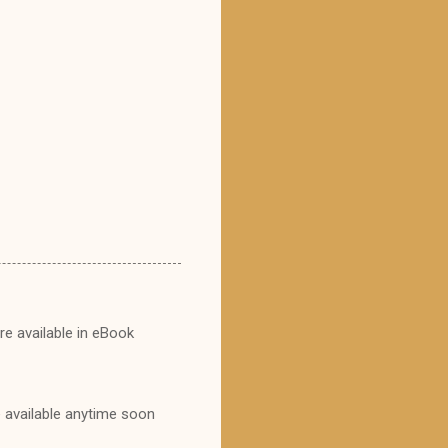
re available in eBook
be available anytime soon