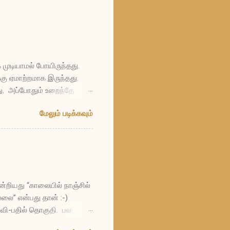
 முடியாமல் போயிருந்தது.
கு ஏமாற்றமாக இருந்தது.
து. அப்போதும் உறைந்தே
ப்படி மாதக்கணக்கில் உறைந்து
மேலும் படிக்கவும்
 எத்தனையோ வருடங்கள் நான்
ும் தாவரங்களுமாக
 கோபமோ, என்னால்
 கனத்துக்கு நான்
ன்றியது “காலையில் நாஞ்சில்
ை” என்பது தான் :-)
ள்வி-பதில் தொகுதி. பல
்பது? ப: கல்யாணத்திற்கும்