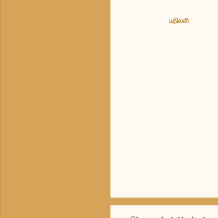
ள்
பதிலளி
க
ரு
த்
து