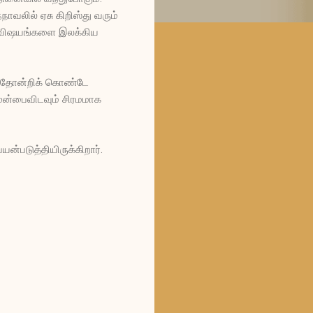
ாவலில் ஏசு கிறிஸ்து வரும்
த விஷயங்களை இலக்கிய
் தோன்றிக் கொண்டே
முன்பைவிடவும் சிரமமாக
்படுத்தியிருக்கிறார்.