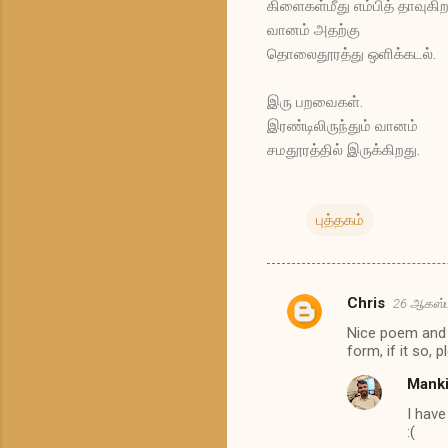
கிளைகள்மீது எம்பித் தாவுகி
வானம் அதற்கு
தொலைதூரத்து ஒளிக்கடல்.
இரு பறவைகள்.
இரண்டிலிருந்தும் வானம்
சமதூரத்தில் இருக்கிறது.
புத்தகம்
Chris
26 ஆகஸ்ட
க
Nice poem and a
ரு
form, if it so, 
த்
Mank
து
I have
க
:(