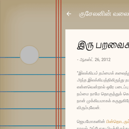
குசேலனின் வலைப
இரு பறவைக
-
ஆகஸ்ட் 26, 2012
“
இலக்கியம் நம்மைக் கலைத்த
அந்த இலக்கியத்திலிருந்து 
என்னவென்றால் ஒரே படைப்பு வ
நம்மை நாமே தொகுத்துக் கொ
நான் முக்கியமாகக் கருதுக
விரும்புவேன்.
ஜெயமோகனின்
பின்தொடரும்
நாவல் அப்போது பிடித்திருந்