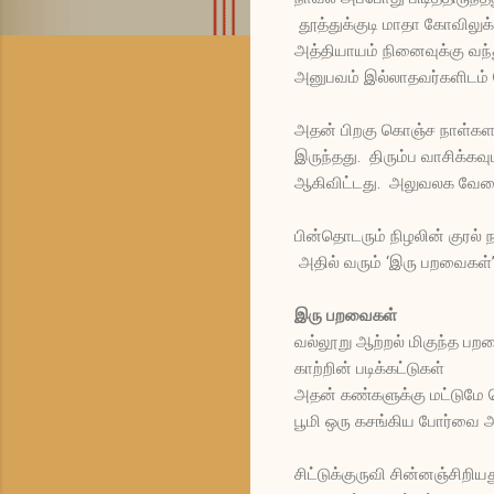
தூத்துக்குடி மாதா கோவிலுக
அத்தியாயம் நினைவுக்கு வ
அனுபவம் இல்லாதவர்களிடம்
அதன் பிறகு கொஞ்ச நாள்கள
இருந்தது. திரும்ப வாசிக்க
ஆகிவிட்டது. அலுவலக வேலை
பின்தொடரும் நிழலின் குரல
அதில் வரும் ‘இரு பறவைகள்’
இரு பறவைகள்
வல்லூறு ஆற்றல் மிகுந்த பற
காற்றின் படிக்கட்டுகள்
அதன் கண்களுக்கு மட்டுமே த
பூமி ஒரு கசங்கிய போர்வை அ
சிட்டுக்குருவி சின்னஞ்சிறிய