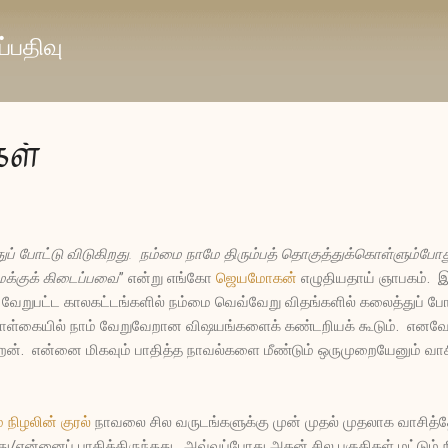
முதன்மை உள்ளடக்கத்திற்குச் செல்
்பதிவு
ள்
ுப் போட்டு விடுகிறது. நம்மை நாமே திரும்பத் தொகுத்துக்கொள்ளும்போ
நமக்குக் கிடைப்பவை
” என்று எங்கோ
ஜெயமோகன்
எழுதியதாய் ஞாபகம். இ
ேறுபட்ட காலகட்டங்களில் நம்மை வெவ்வேறு விதங்களில் கலைத்துப் போட்ட
ள்கையில் நாம் வேறுவேறான விஷயங்களைக் கண்டறியக் கூடும். எனவே 
ிறேன். என்னை மிகவும் பாதித்த நாவல்களை மீண்டும் ஒருமுறையேனும் வ
 நிழலின் குரல்
நாவலை சில வருடங்களுக்கு முன் முதல் முதலாக வாசித்த
தது/என்னைப் பாதித்திருந்தது. அவ்வப்போது அதன் சில பகுதிகள் மட்டும்